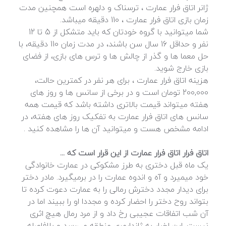
ژانر اتاق فرار عمارت ، ترسناک و دلهره است همچنین مدت
زمان بازی اتاق فرار عمارت ، 110 دقیقه میباشد.
شما میتوانید با گروه خودتان که باید متشکل از 5 تا 12
نفر و حداقل 16 سال سن باشند، در مدت زمان 110 دقیقه، با
حل معما ها و گذر از چالش ها و ترس های بازی، از فضای
بازی خارج شوید.
هزینه اتاق فرار عمارت ، برای هر نفر در کمترین حالت،
200,000 تومان است و در برخی از سانس ها و روز های
هفته میتواند قیمت بالاتری داشته باشد که قیمت همه
سانس های اتاق فرار عمارت به تفکیک روز های هفته، در
ادامه مشخص هست و میتوانید آن ها را مشاهده کنید .
اتاق فرار اتاق فرار عمارت از این قرار است که ...
یک ماه قبل دختری به طرز مشکوکی در عمارت خانوادگی
خود میمیرد و آه و اندوه عمارت را در برمیگیرد. مادر دختر
برای دیدار مجدد دخترش رمالی را به عمارت دعوت کرده تا
بتواند روح دختر را احضار کرده و مجددا او را ببیند اما در
آن شب اتفاقات عجیبی رخ داد و از مرد رمال هیچ اثری
نیست. این اخبار به ژاندارمری منطقه می‌رسد و بلافاصله