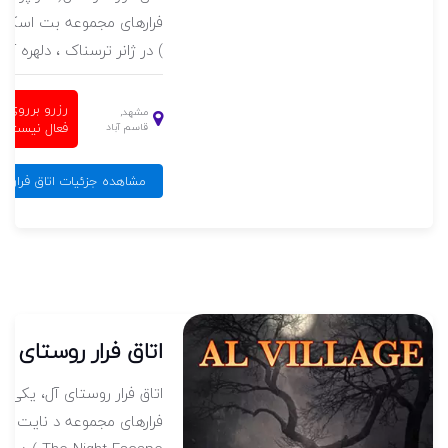
اتاق فرار فریک ( Freak Escspe )
) در ژانر ترسناک ، دلهره آور،
قه
رزرو برروی 
مشهد,
فعال نیست
قاسم آباد
مشاهده جزئیات اتاق فرار غار 
ست
مارت
اتاق فرار روستای آ
فایر
اتاق فرار روستای آل، یکی از 
مشهد،
فرارهای مجموعه د نایت ا