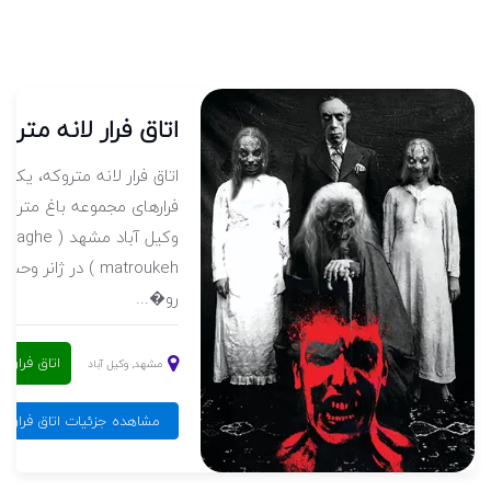
اتاق فرار لانه مترو
ق
اتاق فرار لانه متروکه، یکی ا
-
فرارهای مجموعه باغ متروک
 Baghe
وکیل آباد مشهد ( Baghe
وحشت, جنی
matroukeh ) در ژانر 
رو�...
ال
اتاق فرار 
مشهد, وکیل آباد
مشاهده جزئیات اتاق فرار لا
بادوک