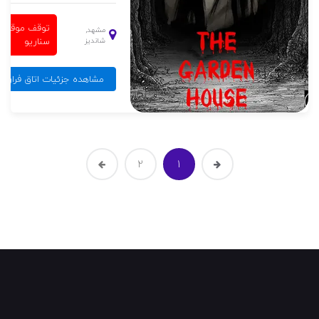
یست
توقف موقت
مشهد,
سناریو
شاندیز
نگل جیغ
مشاهده جزئیات اتاق فرار خو
2
1