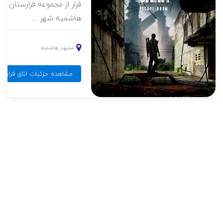
Th ) در ژانر ترسناک،
فرار از مجموعه فرارستان در 
...
هاشمیه شهر ...
ای
مشهد, هاشمیه
نیست
مشاهده جزئیات اتاق فرار گم شده در تا
وستای آل
تاق
اسکیپ (
) در ژانر ترسناک
شهد