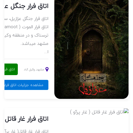
تقام )
اتاق فرار جنگل عزا
 ساخته
اتاق فرار جنگل عزازیل، سا
مجموعه اتاق فرارسجین ( Sejin ) در ژانر
اتا
آباد شهر مشهد
ترسناک و در منطقه وکیل آ
مشهد میباشد.
ا...
رار فعال است
اتاق فرار
مشهد, وکیل آباد
ین ( انتقام )
مشاهده جزئیات اتاق فرار جن
اتاق فرار غار قاتل ( 
جموعه
اتاق فرار غار قاتل( غار پرآو )