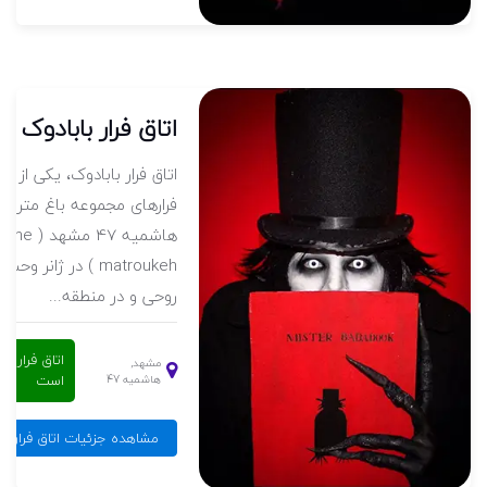
اتاق فرار بابادوک
اتاق فرار بابادوک، یکی از اتا
فرارهای مجموعه باغ متروکه
هاشمیه 47 مشهد (
matroukeh ) در ژانر 
روحی و در منطقه...
اتاق فرار فع
مشهد,
است
هاشمیه 47
مشاهده جزئیات اتاق فرار با