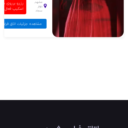
مشهد,
رزرو برروی مای
بلوار
اسکیپ فعال ن
سجاد
مشاهده جزئیات اتاق فرار ج