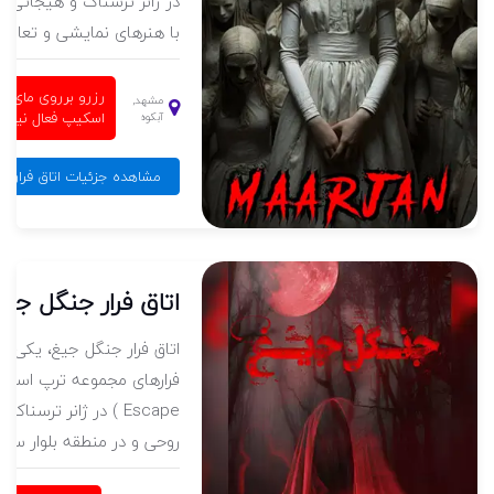
در ژانر ترسناک و هیجانی و
با هنرهای نمایشی و تعامل .
رزرو برروی مای
مشهد,
اسکیپ فعال نیس
آبکوه
مشاهده جزئیات اتاق فرار ما
اتاق فرار جنگل جی
اتاق فرار جنگل جیغ، یکی از 
Escape ) در ژانر ترسناک
روحی و در منطقه بلوار سجا