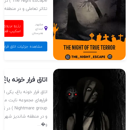
 توعم
e Night Escape
..
تئاتر تعاملی و در منطقه هنر
مشهد,
رزرو برروی م
ابتدای
ت
اسکیپ فعال 
هنرستان
رجان
مشاهده جزئیات اتاق فرار ر
غ
اتاق فرار خونه باغ
اتاق
اتاق فرار خونه باغ، یکی از ا
فرارهای مجموعه ترپ اسکیپ ( Trap
فرارهای مجموعه نایت مر 
، جنی
Nightmare group 
د شهر...
و در منطقه شاندیز شهر م
و�...