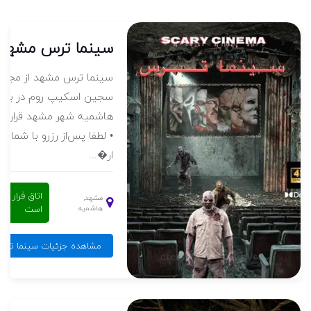
سینما ترس مشهد
وعه
سینما ترس مشهد از مجمو
 فرار الموت ( Alamoot ) در
سجین اسکیپ روم در بلوار
 با
هاشمیه شهر مشهد قرار دار
ه
• لطفا پس‌از رزرو با شماره‌
ار�...
اتاق فرار فعا
مشهد,
است
هاشمیه
ابل
مشاهده جزئیات سینما تر