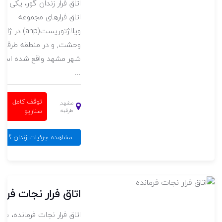
ه
اتاق فرار زندان گور، یکی از
مجموعه اتاق فرار الموت ( Alamoot )
اتاق فرارهای مجموعه
ه شهرک
ویلاژتوریست(anp) در ژانر
وحشت, و در منطقه طرقبه
شهر مشهد واقع شده است
...
ل
توقف کامل
مشهد,
سناریو
طرقبه
مام شوم
مشاهده جزئیات زندان گور
اتاق فرار نجات فرما
س)، یکی از اتاق
اتاق فرار نجات فرمانده، سا