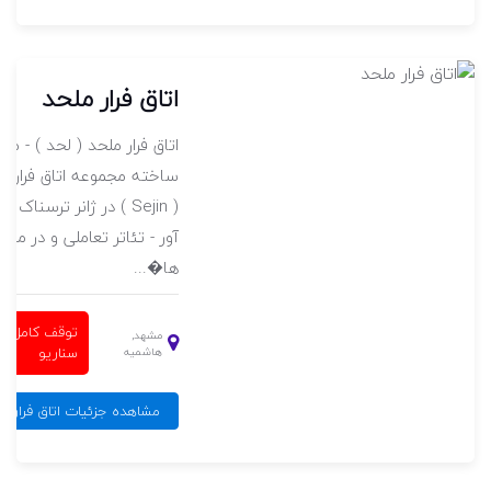
اتاق فرار ملحد
موعه
اتاق فرار ملحد ( لحد ) - مش
لسکیپ ( Black
ساخته مجموعه اتاق فرارس
 ترسناک و
( Sejin ) در ژانر ترسناک - 
آور - تئاتر تعاملی و در منط
ها�...
توقف کامل
مشهد,
سناریو
هاشمیه
نان
مشاهده جزئیات اتاق فرار م