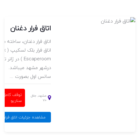
اتاق فرار دغنان
اتاق فرار دغنان، ساخته مج
اتاق فرار بلک 
Escaperoom ) در ژانر
درشهر مشهد میباشد.
سانس اول بصورت ...
توقف کامل
مشهد, جلال
سناریو
۷۰
مشاهده جزئیات اتاق فرار دغ