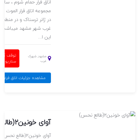
اتاق فرار حمام شوم ، ساخت
در ژانر ترسناک و در منطق
غرب شهر مشهد میباشد.
این ا...
توقف کام
مشهد, شهرک
سناریو
غرب
مشاهده جزئیات اتاق فرار ح
آوای خونین۲(طالع نحس)
آوای خونین۲(طالع نح