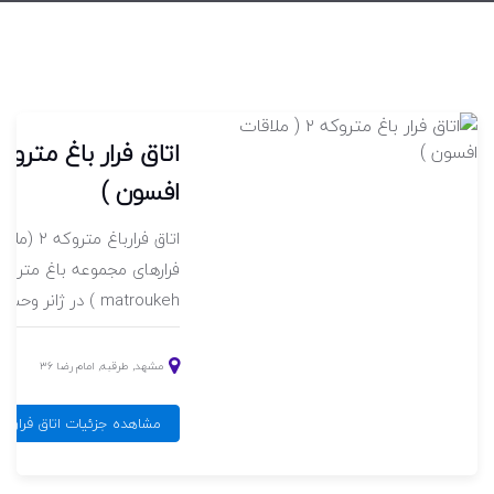
افسون )
اتاق فرارب
matroukeh ) در ژانر وحشت, جنی ر...
مشهد, طرقبه, امام رضا ۳۶
مشاهده جزئیات اتاق فرار باغ متروکه ۲ ( 