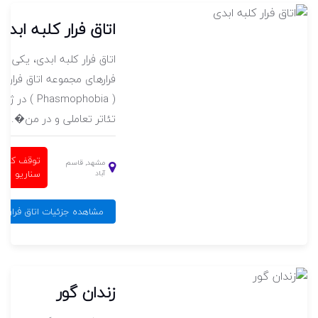
اتاق فرار کلبه ابدی
، ساخته مجموعه
اتاق فرار کلبه ابدی، یکی از 
جانی،
فرارهای مجموعه اتاق فرار فا
اتی واقع
( Phasmophobia )
تئاتر تعاملی و در من�...
توقف کامل
مشهد, قاسم
سناریو
آباد
۴۶۶
مشاهده جزئیات اتاق فرار کل
زندان گور