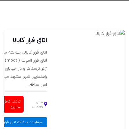
اتاق فرار باغ متروکه ۲ ( ملاقات
اتاق فرار کابالا
اتاق فرار کابالا، ساخته مج
اتاق
اغ متروکه ۲ (ملاقات افسون)، یکی از اتاق
ژانر ترسناک و در خیابان
فرارهای مجموعه باغ متروکه-طرقبه مشهد ( Baghe
راهنمایی شهر مشهد میباش
اس سا�...
توقف کامل سناریو
توقف کامل
مشهد,
سناریو
راهنمایی
ملاقات افسون )
مشاهده جزئیات اتاق فرار کابا