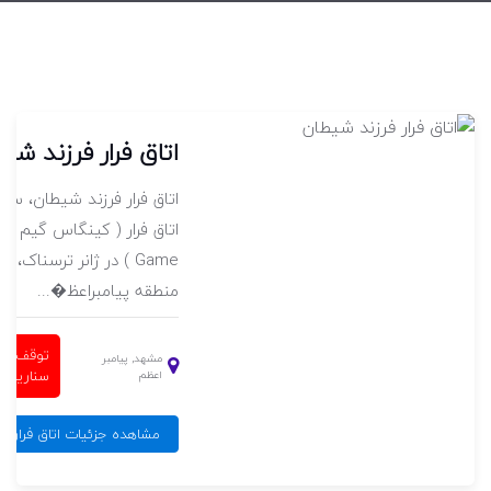
اتاق فرار فرزند شی
موعه
اتاق فرار فرزند شیطان، س
 فرار الموت ( Alamoot ) در
اتا
Game ) در ژانر ترسناک، 
د.
منطقه پیامبراعظ�...
توقف کا
مشهد, پیامبر
سناریو
اعظم
مشاهده جزئیات اتاق فرار ف
لا