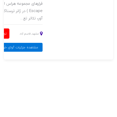
Escape ) در ژانر ترسناک
آور، تئاتر تع...
توقف 
مشهد, قاسم آباد
مشاهده جزئیات آوای خونین۲(طالع نح