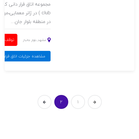
فرارهای مجموعه هراس اسکیپ ( Haras
، ماورایی ، دلهره
club ) در ژانر معمایی،مه
در منطقه بلوار جان...
کامل سناریو
توقف کام
مشهد, بلوار جانباز
س)
مشاهده جزئیات اتاق فرار نج
2
1