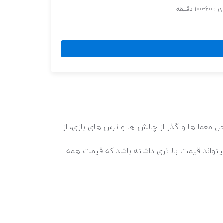
 دقیقه
ه باید متشکل از 4 تا 20 نفر و حداقل 16 سال سن باشند، در مدت زمان 60-100 دقیقه، با حل معما ها و گذر از چالش ها و ترس های بازی، از
از سانس ها و روز های هفته میتواند قیمت بالاتری داشته باشد که قیمت همه