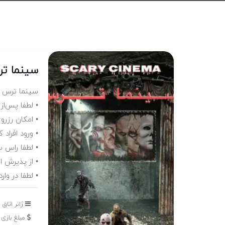
سینما ت
سینما ترس م
• لطفا پس‌از
• امکان رزرو سانس اختصا
• ورود افراد کمتراز ۱۶ سال و دارای بیماری قل
• لطفا راس 
• از پذیرش ا
• لطفا در وا
ژانر اتاق 
مبلغ بازی : 230,000 تومان (برای هر