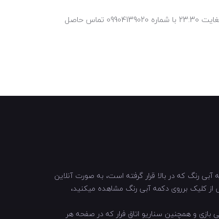
جهت رزرو سینما ترس مشهد و یا اطلاع از سانس های موجود سینما ترس مشهد میتوانید همه روزه از ساعت 10 صبح لغایت 23:30 با شماره 09904139020 تماس حاصل
آبی رنگ که در بالا قرار گرفته است، به صورت آنلاین
 از کلیک برروی دکمه آبی رنگ مشاهده میکنید،
س میزان درجه سختی بازی و همچنین سناریو اتاق فرار که در صفحه هر