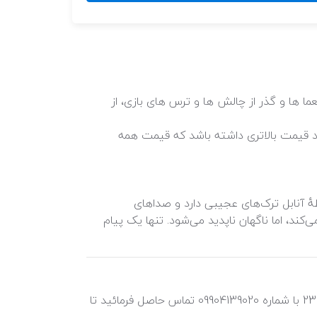
ل از 5 تا 9 نفر و حداقل 12 سال سن باشند، در مدت زمان 70 دقیقه، با حل معما ها و گذر از چالش ها و ترس های بازی، از
ها و روز های هفته میتواند قیمت بالاتری داشته باشد که قیمت همه
هٔ آنابل ترک‌های عجیبی دارد و صداهای
‌کند، اما ناگهان ناپدید می‌شود. تنها یک پیام
جهت رزرو اتاق فرار آنابل و یا اطلاع از سانس های موجود اتاق فرار آنابل میتوانید همه روزه از ساعت 10 صبح لغایت 23:30 با شماره 09904139020 تماس حاصل فرمائید تا