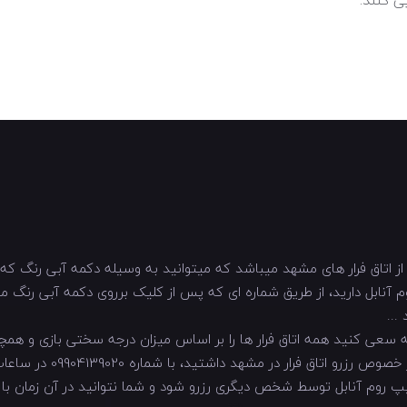
ز اتاق فرار های مشهد میباشد که میتوانید به وسیله دکمه آبی رنگ که در
آنابل، 7 از 10 میباشد و همیشه سعی کنید همه اتاق فرار ها را بر اساس میزان درجه سخت
داشتید، با شماره 09904139020 در ساعات 9 صبح الی 12 شب تماس بگیرید ...
کیپ روم آنابل توسط شخص دیگری رزرو شود و شما نتوانید در آن زمان با