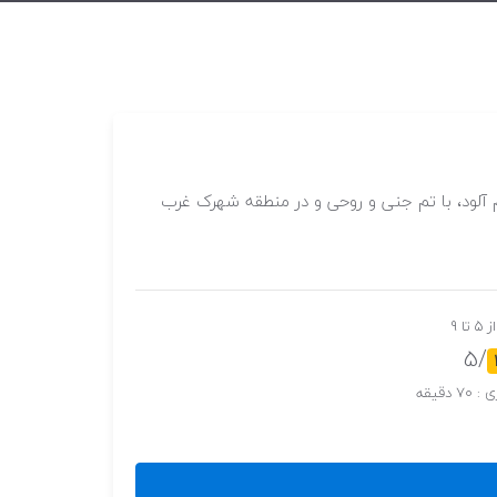
 ( Alamoot ) در ژانر وحشت، ترس، وهم آلود، با تم جنی و روحی و در منطقه شهرک غرب
ا 9
/5
دقیقه